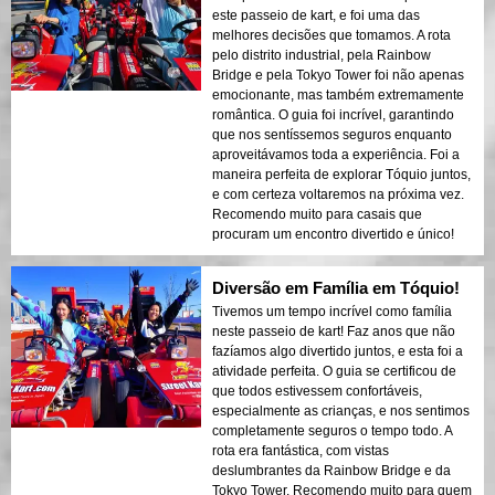
este passeio de kart, e foi uma das
melhores decisões que tomamos. A rota
pelo distrito industrial, pela Rainbow
Bridge e pela Tokyo Tower foi não apenas
emocionante, mas também extremamente
romântica. O guia foi incrível, garantindo
que nos sentíssemos seguros enquanto
aproveitávamos toda a experiência. Foi a
maneira perfeita de explorar Tóquio juntos,
e com certeza voltaremos na próxima vez.
Recomendo muito para casais que
procuram um encontro divertido e único!
Diversão em Família em Tóquio!
Tivemos um tempo incrível como família
neste passeio de kart! Faz anos que não
fazíamos algo divertido juntos, e esta foi a
atividade perfeita. O guia se certificou de
que todos estivessem confortáveis,
especialmente as crianças, e nos sentimos
completamente seguros o tempo todo. A
rota era fantástica, com vistas
deslumbrantes da Rainbow Bridge e da
Tokyo Tower. Recomendo muito para quem