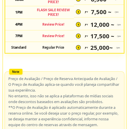
PRICE!
FLASH SALE REVIEW
7,500 ~
1PM
JPY
/pax
¥
PRICE!
12,000 ~
4PM
Review Price!
JPY
/pax
¥
17,500 ~
7PM
Review Price!
JPY
/pax
¥
25,000~
Standard
Regular Price
JPY
/pax
¥
Preço de Avaliação / Preço de Reserva Antecipada de Avaliação /
O Preço de Avaliação aplica-se quando você planeja compartilhar
sua experiência.
No entanto, isso não se aplica a plataformas de mídias sociais
onde descontos baseados em avaliações são proibidos.
**O Preço de Avaliação é aplicado automaticamente durante a
reserva online. Se você deseja usar o preço regular, por exemplo,
se deseja manter a experiência confidencial, informe nossa
equipe do centro de reservas através de mensagem.