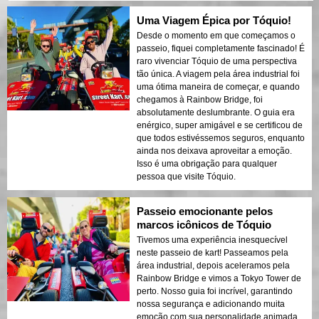
Uma Viagem Épica por Tóquio!
Desde o momento em que começamos o
passeio, fiquei completamente fascinado! É
raro vivenciar Tóquio de uma perspectiva
tão única. A viagem pela área industrial foi
uma ótima maneira de começar, e quando
chegamos à Rainbow Bridge, foi
absolutamente deslumbrante. O guia era
enérgico, super amigável e se certificou de
que todos estivéssemos seguros, enquanto
ainda nos deixava aproveitar a emoção.
Isso é uma obrigação para qualquer
pessoa que visite Tóquio.
Passeio emocionante pelos
marcos icônicos de Tóquio
Tivemos uma experiência inesquecível
neste passeio de kart! Passeamos pela
área industrial, depois aceleramos pela
Rainbow Bridge e vimos a Tokyo Tower de
perto. Nosso guia foi incrível, garantindo
nossa segurança e adicionando muita
emoção com sua personalidade animada.