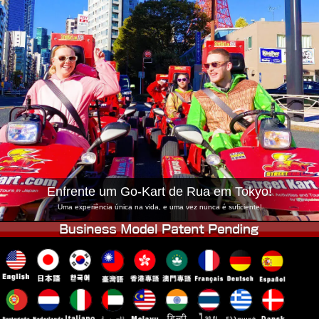
Empresa
Reserva
Trocar Loja
Tokyo Shinagawa
Tokyo Akihabara#1
Tokyo Akihabara#2
Tokyo Shibuya
Tokyo Shibuya Annex
Tokyo Bay
Tokyo Asakusa
Osaka
Okinawa
Enfrente um Go-Kart de Rua em Tokyo!
Uma experiência única na vida, e uma vez nunca é suficiente!