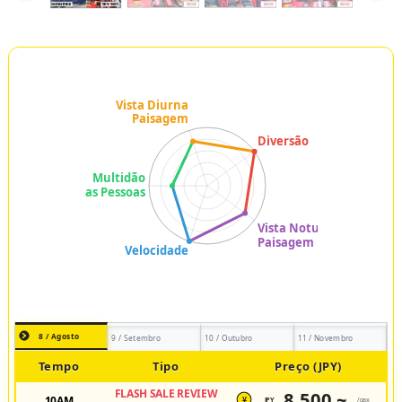
8 / Agosto
9 / Setembro
10 / Outubro
11 / Novembro
Tempo
Tipo
Preço (JPY)
FLASH SALE REVIEW
8,500 ~
10AM
JPY
/pax
¥