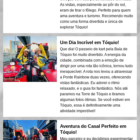
As vistas, especialmente ao pôr do sol,
eram de tirar o fôlego. Perfeito para quem
ama aventura e turismo. Recomendo muito
como uma forma divertida e única de
explorar Tóquio!
Um Dia Incrível em Tóquio!
Que dia! O passeio de kart pela Baía de
Tóquio foi muito divertido. A energia da
cidade, combinada com a emoção de
dirigir por uma rota tão icônica, tornou tudo
inesquecível. A rota nos levou a atravessar
a Ponte Rainbow duas vezes, oferecendo
vistas fantásticas. Eu adorei o ritmo
relaxado, e o guia foi fantástico. Nós até
paramos na Torre de Tóquio e tiramos
algumas fotos ótimas. Se você estiver em
Tóquio, essa é definitivamente uma
atividade imperdível!
Aventura do Casal Perfeito em
Tóquio!
Meu parceiro e eu decidimos experimentar