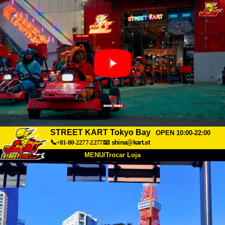
STREET KART Tokyo Bay
OPEN 10:00-22:00
📞+81-80-2277-2277
📧
shina@kart.st
MENU/Trocar Loja
INÍCIO
Sobre
Especificações
Preços
Acesso
Opiniões
FAQ