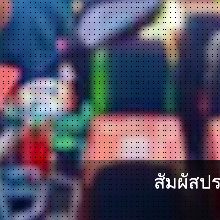
สัมผัสป