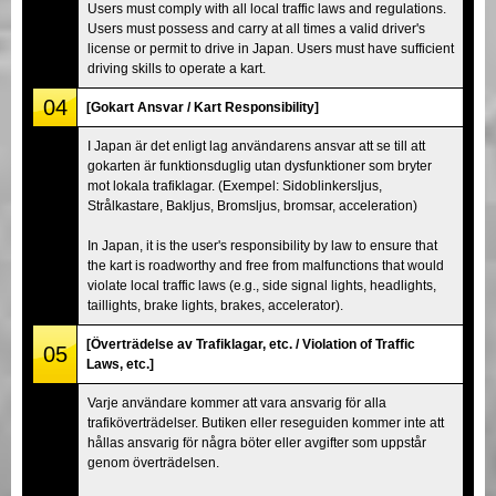
Users must comply with all local traffic laws and regulations.
Users must possess and carry at all times a valid driver's
license or permit to drive in Japan. Users must have sufficient
driving skills to operate a kart.
04
[Gokart Ansvar / Kart Responsibility]
I Japan är det enligt lag användarens ansvar att se till att
gokarten är funktionsduglig utan dysfunktioner som bryter
mot lokala trafiklagar. (Exempel: Sidoblinkersljus,
Strålkastare, Bakljus, Bromsljus, bromsar, acceleration)
In Japan, it is the user's responsibility by law to ensure that
the kart is roadworthy and free from malfunctions that would
violate local traffic laws (e.g., side signal lights, headlights,
taillights, brake lights, brakes, accelerator).
[Överträdelse av Trafiklagar, etc. / Violation of Traffic
05
Laws, etc.]
Varje användare kommer att vara ansvarig för alla
trafiköverträdelser. Butiken eller reseguiden kommer inte att
hållas ansvarig för några böter eller avgifter som uppstår
genom överträdelsen.