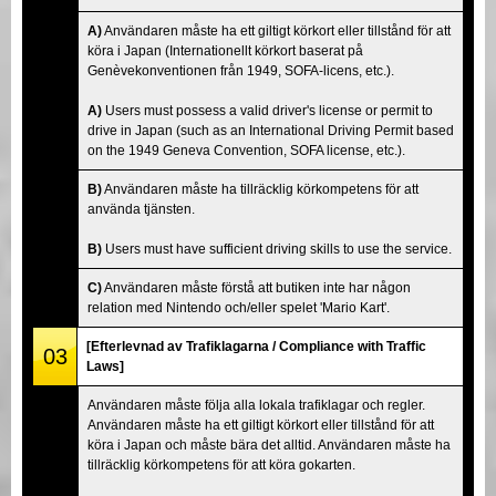
A)
Användaren måste ha ett giltigt körkort eller tillstånd för att
köra i Japan (Internationellt körkort baserat på
Genèvekonventionen från 1949, SOFA-licens, etc.).
A)
Users must possess a valid driver's license or permit to
drive in Japan (such as an International Driving Permit based
on the 1949 Geneva Convention, SOFA license, etc.).
B)
Användaren måste ha tillräcklig körkompetens för att
använda tjänsten.
B)
Users must have sufficient driving skills to use the service.
C)
Användaren måste förstå att butiken inte har någon
relation med Nintendo och/eller spelet 'Mario Kart'.
[Efterlevnad av Trafiklagarna / Compliance with Traffic
03
Laws]
Användaren måste följa alla lokala trafiklagar och regler.
Användaren måste ha ett giltigt körkort eller tillstånd för att
köra i Japan och måste bära det alltid. Användaren måste ha
tillräcklig körkompetens för att köra gokarten.