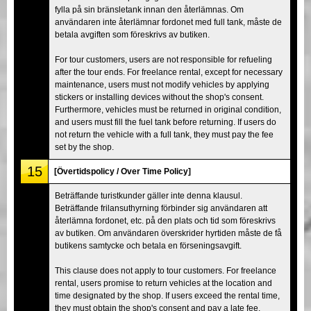
fylla på sin bränsletank innan den återlämnas. Om
användaren inte återlämnar fordonet med full tank, måste de
betala avgiften som föreskrivs av butiken.
For tour customers, users are not responsible for refueling
after the tour ends. For freelance rental, except for necessary
maintenance, users must not modify vehicles by applying
stickers or installing devices without the shop's consent.
Furthermore, vehicles must be returned in original condition,
and users must fill the fuel tank before returning. If users do
not return the vehicle with a full tank, they must pay the fee
set by the shop.
15
[Övertidspolicy / Over Time Policy]
Beträffande turistkunder gäller inte denna klausul.
Beträffande frilansuthyrning förbinder sig användaren att
återlämna fordonet, etc. på den plats och tid som föreskrivs
av butiken. Om användaren överskrider hyrtiden måste de få
butikens samtycke och betala en förseningsavgift.
This clause does not apply to tour customers. For freelance
rental, users promise to return vehicles at the location and
time designated by the shop. If users exceed the rental time,
they must obtain the shop's consent and pay a late fee.