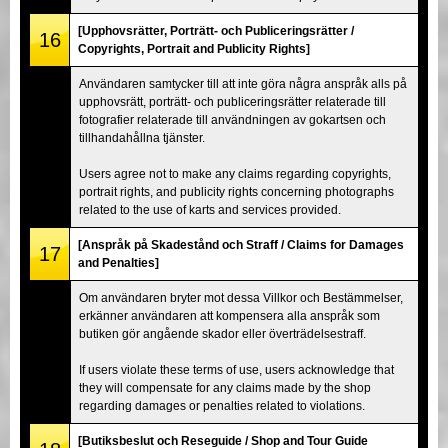
[Upphovsrätter, Porträtt- och Publiceringsrätter /
16
Copyrights, Portrait and Publicity Rights]
Användaren samtycker till att inte göra några anspråk alls på
upphovsrätt, porträtt- och publiceringsrätter relaterade till
fotografier relaterade till användningen av gokartsen och
tillhandahållna tjänster.
Users agree not to make any claims regarding copyrights,
portrait rights, and publicity rights concerning photographs
related to the use of karts and services provided.
[Anspråk på Skadestånd och Straff / Claims for Damages
17
and Penalties]
Om användaren bryter mot dessa Villkor och Bestämmelser,
erkänner användaren att kompensera alla anspråk som
butiken gör angående skador eller överträdelsestraff.
If users violate these terms of use, users acknowledge that
they will compensate for any claims made by the shop
regarding damages or penalties related to violations.
[Butiksbeslut och Reseguide / Shop and Tour Guide