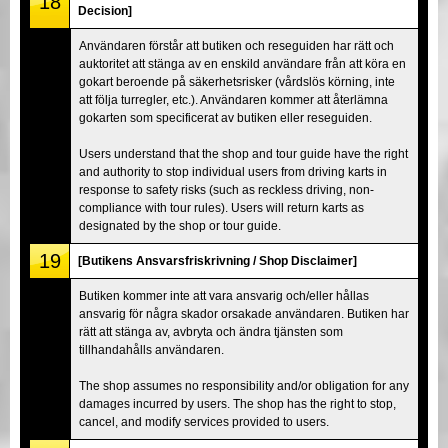
18
Decision]
Användaren förstår att butiken och reseguiden har rätt och
auktoritet att stänga av en enskild användare från att köra en
gokart beroende på säkerhetsrisker (vårdslös körning, inte
att följa turregler, etc.). Användaren kommer att återlämna
gokarten som specificerat av butiken eller reseguiden.
Users understand that the shop and tour guide have the right
and authority to stop individual users from driving karts in
response to safety risks (such as reckless driving, non-
compliance with tour rules). Users will return karts as
designated by the shop or tour guide.
19
[Butikens Ansvarsfriskrivning / Shop Disclaimer]
Butiken kommer inte att vara ansvarig och/eller hållas
ansvarig för några skador orsakade användaren. Butiken har
rätt att stänga av, avbryta och ändra tjänsten som
tillhandahålls användaren.
The shop assumes no responsibility and/or obligation for any
damages incurred by users. The shop has the right to stop,
cancel, and modify services provided to users.