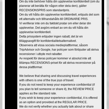
Om du inte behöver hålla din upplevelse konfidentiell (om du
planerar att berätta för någon eller dela den), gäller
RECENSIONSPRIS som standardpris.
Om du vill hålla din upplevelse konfidentiell, erbjuds det som
ett alternativ och tillhandahålls till ORDINARIE PRIS.
Vi verifierar inte om du faktiskt pratar om eller delar din
upplevelse. Det avgörs enbart av om du vill hålla din
upplevelse konfidentiell.
Detta prissystem erbjuder ingen rabatt; det är en
tilläggsavgift för konfidentialitetsalternativet.
Observera att vissa sociala medieplattformar, såsom
TripAdvisor och Google, har policyer som förbjuder att skriva
recensioner i utbyte mot rabatter.
Av respekt för deras policyer kommer vi absolut inte att
tillämpa RECENSIONS-priset för att skriva recensioner på
dessa plattformar.
We believe that sharing and discussing travel experiences
with others is one of the true joys of travel.
If you do not need to keep your experience confidential (if
you plan to tell someone or share it), the REVIEW PRICE
applies as the standard rate.
If you wish to keep your experience confidential, it is offered
as an option and provided at the REGULAR PRICE.
We do not verify whether you actually talk about or share