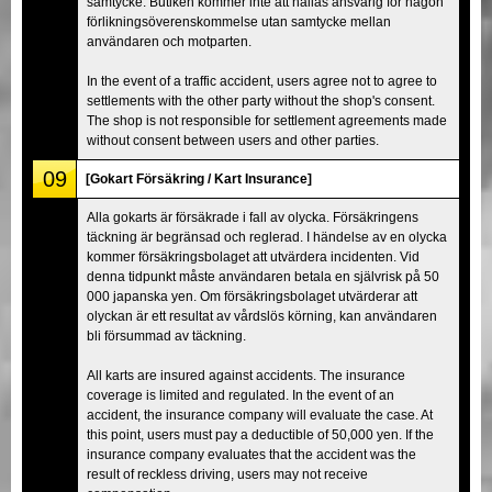
samtycke. Butiken kommer inte att hållas ansvarig för någon
förlikningsöverenskommelse utan samtycke mellan
användaren och motparten.
In the event of a traffic accident, users agree not to agree to
settlements with the other party without the shop's consent.
The shop is not responsible for settlement agreements made
without consent between users and other parties.
09
[Gokart Försäkring / Kart Insurance]
Alla gokarts är försäkrade i fall av olycka. Försäkringens
täckning är begränsad och reglerad. I händelse av en olycka
kommer försäkringsbolaget att utvärdera incidenten. Vid
denna tidpunkt måste användaren betala en självrisk på 50
000 japanska yen. Om försäkringsbolaget utvärderar att
olyckan är ett resultat av vårdslös körning, kan användaren
bli försummad av täckning.
All karts are insured against accidents. The insurance
coverage is limited and regulated. In the event of an
accident, the insurance company will evaluate the case. At
this point, users must pay a deductible of 50,000 yen. If the
insurance company evaluates that the accident was the
result of reckless driving, users may not receive