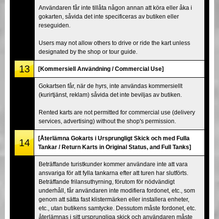
Användaren får inte tillåta någon annan att köra eller åka i
gokarten, såvida det inte specificeras av butiken eller
reseguiden.
Users may not allow others to drive or ride the kart unless
designated by the shop or tour guide.
13
[Kommersiell Användning / Commercial Use]
Gokartsen får, när de hyrs, inte användas kommersiellt
(kurirtjänst, reklam) såvida det inte beviljas av butiken.
Rented karts are not permitted for commercial use (delivery
services, advertising) without the shop's permission.
[Återlämna Gokarts i Ursprungligt Skick och med Fulla
14
Tankar / Return Karts in Original Status, and Full Tanks]
Beträffande turistkunder kommer användare inte att vara
ansvariga för att fylla tankarna efter att turen har slutförts.
Beträffande frilansuthyrning, förutom för nödvändigt
underhåll, får användaren inte modifiera fordonet, etc., som
genom att sätta fast klistermärken eller installera enheter,
etc., utan butikens samtycke. Dessutom måste fordonet, etc.
återlämnas i sitt ursprungliga skick och användaren måste