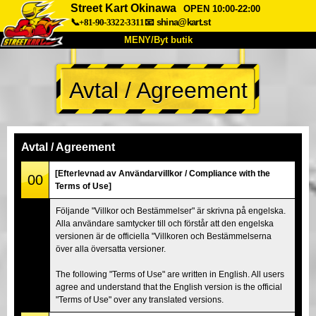
Street Kart Okinawa
OPEN 10:00-22:00
📞+81-90-3322-3311
📧
shina@kart.st
MENY/Byt butik
HEM
Avtal / Agreement
Om oss
Specifikationer
Pris
Hitta hit
Röster
FAQ
Företag
Boka
Avtal / Agreement
Byt butik
[Efterlevnad av Användarvillkor / Compliance with the
00
Terms of Use]
Tokyo Shinagawa
Tokyo Akihabara#1
Följande "Villkor och Bestämmelser" är skrivna på engelska.
Tokyo Akihabara#2
Tokyo Shibuya
Alla användare samtycker till och förstår att den engelska
Tokyo Shibuya Annex
Tokyo Bay
versionen är de officiella "Villkoren och Bestämmelserna
över alla översatta versioner.
Tokyo Asakusa
Osaka
The following "Terms of Use" are written in English. All users
Okinawa
agree and understand that the English version is the official
"Terms of Use" over any translated versions.