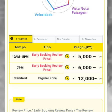
8 / Agosto
9 / Setembro
10 / Outubro
11 / Novembro
Tempo
Tipo
Preço (JPY)
Early Booking Review
5,000 ~
10AM - 5PM
JPY
/pax
¥
Price!
Early Booking Review
6,000 ~
7PM
JPY
/pax
¥
Price!
12,000~
Standard
Regular Price
JPY
/pax
¥
Review Price / Early Booking Review Price / The Review