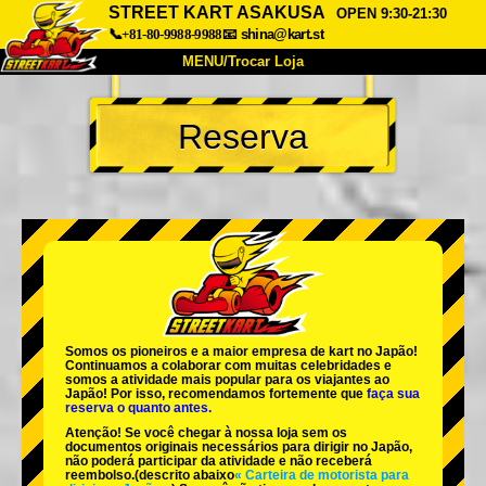
STREET KART ASAKUSA
OPEN 9:30-21:30
📞+81-80-9988-9988
📧
shina@kart.st
MENU/Trocar Loja
INÍCIO
Reserva
Sobre
Especificações
Preços
Acesso
Opiniões
FAQ
Empresa
Reserva
Trocar Loja
Tokyo Shinagawa
Tokyo Akihabara#1
Tokyo Akihabara#2
Tokyo Shibuya
Somos os
pioneiros
e a
maior empresa de kart
no Japão!
Tokyo Shibuya Annex
Tokyo Bay
Continuamos a colaborar com
muitas celebridades
e
somos a
atividade mais popular
para os viajantes ao
Japão! Por isso, recomendamos fortemente que
faça sua
Tokyo Asakusa
Osaka
reserva o quanto antes.
Atenção! Se você chegar à nossa loja sem os
Okinawa
documentos originais necessários para dirigir no Japão,
não poderá participar da atividade e não receberá
reembolso.
(descrito abaixo
« Carteira de motorista para