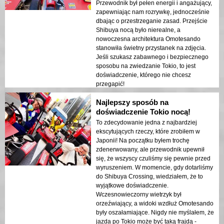
Przewodnik był pełen energii i angażujący,
zapewniając nam rozrywkę, jednocześnie
dbając o przestrzeganie zasad. Przejście
Shibuya nocą było nierealne, a
nowoczesna architektura Omotesando
stanowiła świetny przystanek na zdjęcia.
Jeśli szukasz zabawnego i bezpiecznego
sposobu na zwiedzanie Tokio, to jest
doświadczenie, którego nie chcesz
przegapić!
Najlepszy sposób na
doświadczenie Tokio nocą!
To zdecydowanie jedna z najbardziej
ekscytujących rzeczy, które zrobiłem w
Japonii! Na początku byłem trochę
zdenerwowany, ale przewodnik upewnił
się, że wszyscy czuliśmy się pewnie przed
wyruszeniem. W momencie, gdy dotarliśmy
do Shibuya Crossing, wiedziałem, że to
wyjątkowe doświadczenie.
Wczesnowieczorny wietrzyk był
orzeźwiający, a widoki wzdłuż Omotesando
były oszałamiające. Nigdy nie myślałem, że
jazda po Tokio może być taką frajdą -