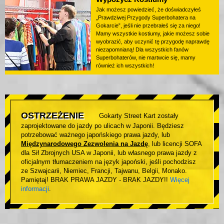
Jak możesz powiedzieć, że doświadczyłeś
„Prawdziwej Przygody Superbohatera na
Gokarcie”, jeśli nie przebrałeś się za niego!
Mamy wszystkie kostiumy, jakie możesz sobie
wyobrazić, aby uczynić tę przygodę naprawdę
niezapomnianą! Dla wszystkich fanów
Superbohaterów, nie martwcie się, mamy
również ich wszystkich!
OSTRZEŻENIE
Gokarty Street Kart zostały
zaprojektowane do jazdy po ulicach w Japonii. Będziesz
potrzebować ważnego japońskiego prawa jazdy, lub
Międzynarodowego Zezwolenia na Jazdę
, lub licencji SOFA
dla Sił Zbrojnych USA w Japonii, lub własnego prawa jazdy z
oficjalnym tłumaczeniem na język japoński, jeśli pochodzisz
ze Szwajcarii, Niemiec, Francji, Tajwanu, Belgii, Monako.
Pamiętaj! BRAK PRAWA JAZDY - BRAK JAZDY!!
Więcej
informacji
.