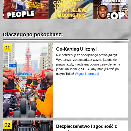
Dlaczego to pokochasz:
01
Go-Karting Uliczny!
Nie potrzebujesz specjalnego prawa jazdy!
Wystarczy, że posiadasz ważne japońskie
prawo jazdy, międzynarodowe zezwolenie na
jazdę lub licencję SOFA, aby móc jeździć po
całym Tokio!
Więcej informacji
02
Bezpieczeństwo i zgodność z