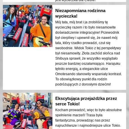
jest wycieczka dla Ciebie!
Niezapomniana rodzinna
wycieczka!
Mój tata, mój brat i ja zrobiliśmy tę
wycieczkę razem i to było niesamowite
doświadczenie integracyjne! Przewodnik
był cierpliwy i upewnił się, że nawet mój
tata, który rzadko prowadzi, czuł się
swobodnie. Widok Tokio z tej perspektywy
był niesamowity. Złota zachód słońca nad
Shibuya sprawił, że wszystko wyglądało
jeszcze bardziej oszałamiająco. Harajuku
tętniło energią, a eleganckie ulice
Omotesando stanowiły wspaniały kontrast.
To obowiązkowy punkt dla rodzin
podróżujących z dorosłymi dziećmi!
Ekscytująca przejażdżka przez
serce Tokio!
Kocham prowadzić, więc to było absolutne
spełnienie marzeń! Trasa była
fantastyczna, prowadząc nas przez
najruchliwsze i najmodniejsze ulice Tokio.