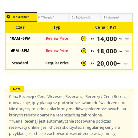
8 / Sierpień
9 / Wrzesień
10 / Październik
11 / Listopad
Czas
Typ
Cena (JPY)
14,000 ~
10AM - 6PM
Review Price
JPY
/pax
¥
18,000 ~
6PM - 8PM
Review Price
JPY
/pax
¥
20,000~
Standard
Regular Price
JPY
/pax
¥
Cena Recenzji / Cena Wczesnej Rezerwacji Recenzji / Cena Recenzji
obowiązuje, gdy planujesz podzielić się swoim doświadczeniem.
Nie dotyczy to jednak platformy mediów społecznościowych, na
których rabaty oparte na recenzjach są zabronione.
**Cena Recenzji jest automatycznie stosowana podczas
rezerwacji online. Jeśli chcesz skorzystać z regularnej ceny, na
przykład, jeśli chcesz zachować doświadczenie w tajemnicy,