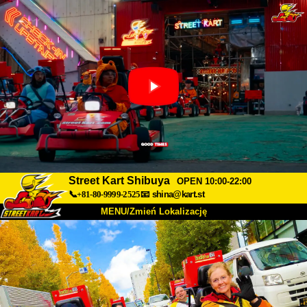
Street Kart Shibuya
OPEN 10:00-22:00
📞+81-80-9999-2525
📧
shina@kart.st
MENU/Zmień Lokalizację
TOP
O nas
Specyfikacja
Cena
Dojazd
Opinie
FAQ