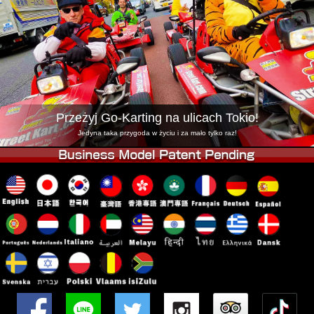
Firma
Rezerwacja
Zmień Lokalizację
Tokyo Shinagawa
Tokyo Akihabara#1
Tokyo Akihabara#2
Tokyo Shibuya
Tokyo Shibuya Annex
Tokyo Bay
Przeżyj Go-Karting na ulicach Tokio!
Tokyo Asakusa
Osaka
Jedyna taka przygoda w życiu i za mało tylko raz!
Okinawa