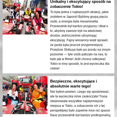
Unikalny i ekscytujący sposób na
zobaczenie Tokio!
To była jedna z najlepszych atrakcji, jakie
zrobiłem w Japonii! Byliśmy grupą pięciu
osób, a energia była niesamowita.
Przewodnik był bardzo przyjazny i dbał o
to, abyśmy zawsze byli na właściwej
drodze, jednocześnie utrzymując
ekscytację. Fajny wiosenny wiatr sprawił,
że jazda była jeszcze przyjemniejsza.
Przejście Shibuya było po prostu na innym
poziomie — tyle osób patrzyło na nas, to
było jak w filmie! Jeśli chcesz odkrywać
Tokio w inny sposób, to jest wycieczka dla
ciebie!
Bezpieczne, ekscytujące i
absolutnie warte tego!
Nie byłem pewien, czego się spodziewać,
ale ta wycieczka mnie zaskoczyła! Trasa
obejmowała wszystkie najsłynniejsze
miejsca w Tokio, a zobaczenie ich z tej
perspektywy było zupełnie inne niż spacer.
Nasz przewodnik był bardzo profesjonalny,