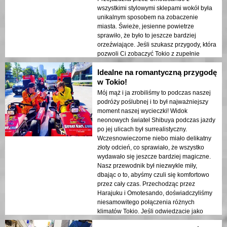
wszystkimi stylowymi sklepami wokół była
unikalnym sposobem na zobaczenie
miasta. Świeże, jesienne powietrze
sprawiło, że było to jeszcze bardziej
orzeźwiające. Jeśli szukasz przygody, która
pozwoli Ci zobaczyć Tokio z zupełnie
nowej perspektywy, to jest to sposób, aby to
Idealne na romantyczną przygodę
zrobić! 🚗✨
w Tokio!
Mój mąż i ja zrobiliśmy to podczas naszej
podróży poślubnej i to był najważniejszy
moment naszej wycieczki! Widok
neonowych świateł Shibuya podczas jazdy
po jej ulicach był surrealistyczny.
Wczesnowieczorne niebo miało delikatny
złoty odcień, co sprawiało, że wszystko
wydawało się jeszcze bardziej magiczne.
Nasz przewodnik był niezwykle miły,
dbając o to, abyśmy czuli się komfortowo
przez cały czas. Przechodząc przez
Harajuku i Omotesando, doświadczyliśmy
niesamowitego połączenia różnych
klimatów Tokio. Jeśli odwiedzacie jako
para, nie przegapcie tego!