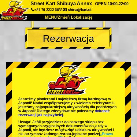
Street Kart Shibuya Annex
OPEN 10:00-22:00
📞+81-70-2222-6655
📧
shina@kart.st
MENU/Zmień Lokalizację
TOP
Rezerwacja
O nas
Specyfikacja
Cena
Dojazd
Opinie
FAQ
Firma
Rezerwacja
Zmień Lokalizację
Tokyo Shinagawa
Tokyo Akihabara#1
Tokyo Akihabara#2
Tokyo Shibuya
Jesteśmy
pionierami
i
największą firmą kartingową
w
Tokyo Shibuya Annex
Tokyo Bay
Japonii! Nadal współpracujemy z
wieloma celebrytami
i
jesteśmy
najpopularniejszą aktywnością
dla podróżnych
w Japonii! Dlatego zdecydowanie polecamy
dokonać
Tokyo Asakusa
Osaka
rezerwacji jak najszybciej.
Uwaga! Jeśli przyjedziesz do naszego sklepu bez
Okinawa
wymaganych oryginalnych dokumentów do jazdy w
Japonii, nie będziesz mógł wziąć udziału w aktywności i
nie otrzymasz żadnego zwrotu.
(opisane poniżej
„Prawo