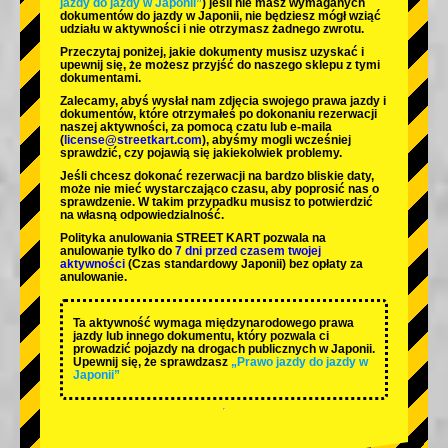
jazdy do jazdy w Japonii”
) jeśli nie masz wymaganych
dokumentów do jazdy w Japonii, nie będziesz mógł wziąć
udziału w aktywności i nie otrzymasz żadnego zwrotu.
Przeczytaj poniżej, jakie dokumenty musisz uzyskać i
upewnij się, że możesz przyjść do naszego sklepu z tymi
dokumentami.
Zalecamy, abyś wysłał nam zdjęcia swojego prawa jazdy i
dokumentów, które otrzymałeś po dokonaniu rezerwacji
naszej aktywności, za pomocą czatu lub e-maila
(
license@streetkart.com
), abyśmy mogli wcześniej
sprawdzić, czy pojawią się jakiekolwiek problemy.
Jeśli chcesz dokonać rezerwacji na bardzo bliskie daty,
może nie mieć wystarczająco czasu, aby poprosić nas o
sprawdzenie. W takim przypadku musisz to potwierdzić
na własną odpowiedzialność.
Polityka anulowania STREET KART pozwala na
anulowanie tylko do
7 dni przed czasem twojej
aktywności
(Czas standardowy Japonii) bez opłaty za
anulowanie.
Ta aktywność wymaga międzynarodowego prawa
jazdy lub innego dokumentu, który pozwala ci
prowadzić pojazdy na drogach publicznych w Japonii.
Upewnij się, że sprawdzasz
„Prawo jazdy do jazdy w
Japonii”