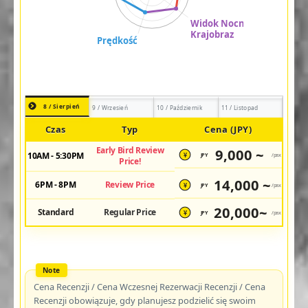
8 / Sierpień
9 / Wrzesień
10 / Październik
11 / Listopad
Czas
Typ
Cena (JPY)
Early Bird Review
9,000 ~
10AM - 5:30PM
JPY
/pax
¥
Price!
14,000 ~
6PM - 8PM
Review Price
JPY
/pax
¥
20,000~
Standard
Regular Price
JPY
/pax
¥
Cena Recenzji / Cena Wczesnej Rezerwacji Recenzji / Cena
Recenzji obowiązuje, gdy planujesz podzielić się swoim