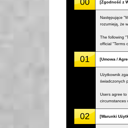
00
[Zgodność z W
Następujące "W
rozumieją, że w
The following "
official "Terms
01
[Umowa / Agr
Użytkownik zga
świadczonych p
Users agree to 
circumstances w
02
[Warunki Użyt