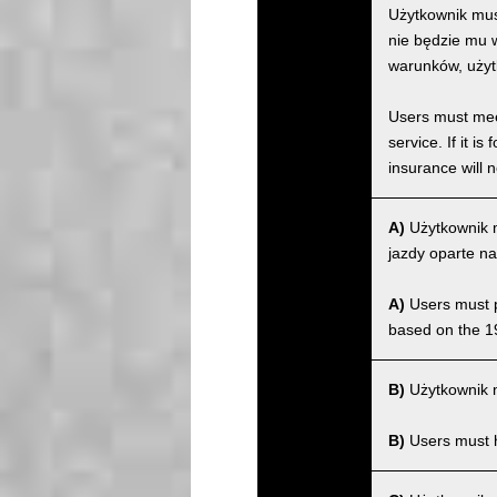
Użytkownik musi
nie będzie mu w
warunków, użyt
Users must meet
service. If it 
insurance will n
A)
Użytkownik m
jazdy oparte na
A)
Users must po
based on the 1
B)
Użytkownik m
B)
Users must ha