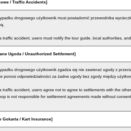
we / Traffic Accidents]
padku drogowego użytkownik musi powiadomić przewodnika wycieczki, 
wą.
a traffic accident, users must notify the tour guide, local authorities, 
ane Ugoda / Unauthorized Settlement]
padku drogowego użytkownik zgadza się nie zawierać ugody z przeci
nie ponosi odpowiedzialności za żadne ugody bez zgody między użytkow
a traffic accident, users agree not to agree to settlements with the othe
hop is not responsible for settlement agreements made without consen
 Gokarta / Kart Insurance]