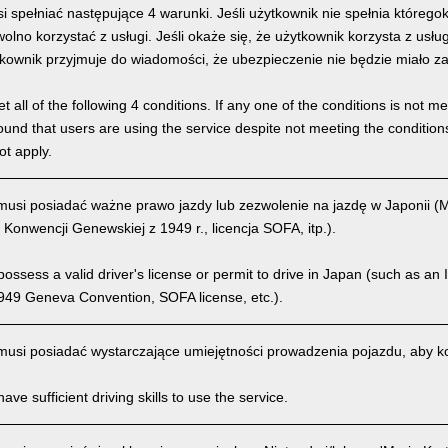
 spełniać następujące 4 warunki. Jeśli użytkownik nie spełnia którego
olno korzystać z usługi. Jeśli okaże się, że użytkownik korzysta z usł
kownik przyjmuje do wiadomości, że ubezpieczenie nie będzie miało z
 all of the following 4 conditions. If any one of the conditions is not m
is found that users are using the service despite not meeting the conditi
ot apply.
usi posiadać ważne prawo jazdy lub zezwolenie na jazdę w Japonii 
 Konwencji Genewskiej z 1949 r., licencja SOFA, itp.).
ssess a valid driver's license or permit to drive in Japan (such as an I
949 Geneva Convention, SOFA license, etc.).
usi posiadać wystarczające umiejętności prowadzenia pojazdu, aby kor
ve sufficient driving skills to use the service.