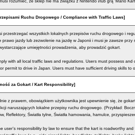
usi rozumieć, że sklep nie ma związku z Nintendo i/lub grą 'Mario Kart
rzepisami Ruchu Drogowego / Compliance with Traffic Laws]
i przestrzegać wszystkich lokalnych przepisów ruchu drogowego i regu
prawo jazdy lub zezwolenie na jazdę w Japonii i musi je zawsze przy 
wystarczające umiejętności prowadzenia, aby prowadzić gokart.
ly with all local traffic laws and regulations. Users must possess and ca
 or permit to drive in Japan. Users must have sufficient driving skills to 
ość za Gokart / Kart Responsibility]
nie z prawem, obowiązkiem użytkownika jest upewnienie się, że gokart
kcji naruszających lokalne przepisy ruchu drogowego. (Przykład: Boczn
, Reflektory, Światła tylne, Światła hamowania, hamulce, przyspiesze
the user's responsibility by law to ensure that the kart is roadworthy and