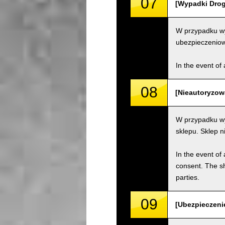
07
[Wypadki Drogo
W przypadku wy
ubezpieczenio
In the event of 
08
[Nieautoryzow
W przypadku wy
sklepu. Sklep 
In the event of 
consent. The s
parties.
09
[Ubezpieczenie