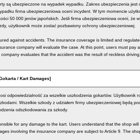
rty są ubezpieczone na wypadek wypadku. Zakres ubezpieczenia jest o
padku firma ubezpieczeniowa oceni incydent. W tym momencie użytkow
ości 50 000 jenów japońskich. Jeśli firma ubezpieczeniowa oceni, że 
azdy, użytkownik może zostać pozbawiony ochrony ubezpieczeniowej.
nsured against accidents. The insurance coverage is limited and regulate
nsurance company will evaluate the case. At this point, users must pay 
e company evaluates that the accident was the result of reckless drivin
Gokarta / Kart Damages]
osi odpowiedzialność za wszelkie uszkodzenia gokartów. Użytkownik ro
szkodami. Wszelkie szkody z udziałem firmy ubezpieczeniowej będą pod
odzenia odszkodowania za szkody.
nsible for any damage to the kart. Users understand that the shop will 
s involving the insurance company are subject to Article 9. The shop 