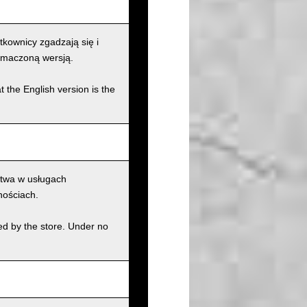
kownicy zgadzają się i
łumaczoną wersją.
t the English version is the
ctwa w usługach
nościach.
ed by the store. Under no