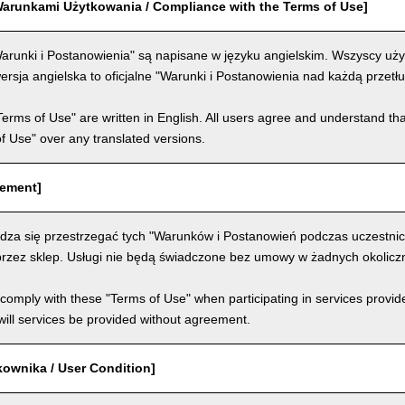
arunkami Użytkowania / Compliance with the Terms of Use]
arunki i Postanowienia" są napisane w języku angielskim. Wszyscy użyt
ersja angielska to oficjalne "Warunki i Postanowienia nad każdą przet
Terms of Use" are written in English. All users agree and understand tha
 of Use" over any translated versions.
eement]
dza się przestrzegać tych "Warunków i Postanowień podczas uczestni
rzez sklep. Usługi nie będą świadczone bez umowy w żadnych okolicz
comply with these "Terms of Use" when participating in services provid
ill services be provided without agreement.
kownika / User Condition]