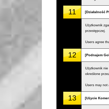
11
[Działalność P
Użytkownik zgad
przestępczej.
Users agree tha
12
[Podnajem Gok
Użytkownik nie
określone przez
Users may not a
13
[Użycie Komer