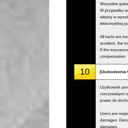
Wszystkie goka
W przypadku wy
własny w wysok
lekkomyślnej j
All karts are i
accident, the i
If the insuranc
compensation.
10
[Uszkodzenia 
Użytkownik pon
rzeczywistymi 
prawo do doch
Users are respo
damages. Damage
damages.