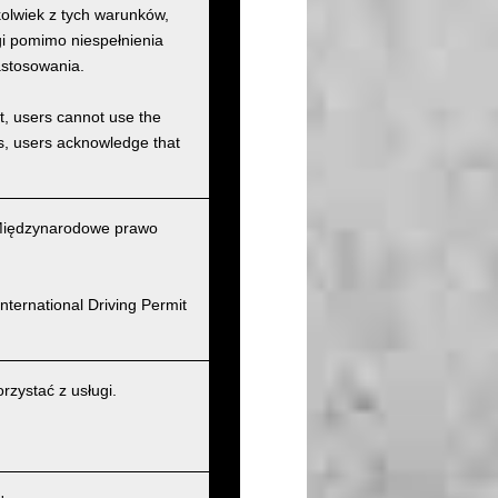
kolwiek z tych warunków,
ugi pomimo niespełnienia
astosowania.
et, users cannot use the
ons, users acknowledge that
(Międzynarodowe prawo
nternational Driving Permit
zystać z usługi.