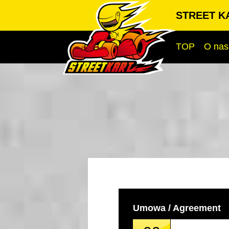
STREET KA
TOP
O nas
Umowa / Agreement