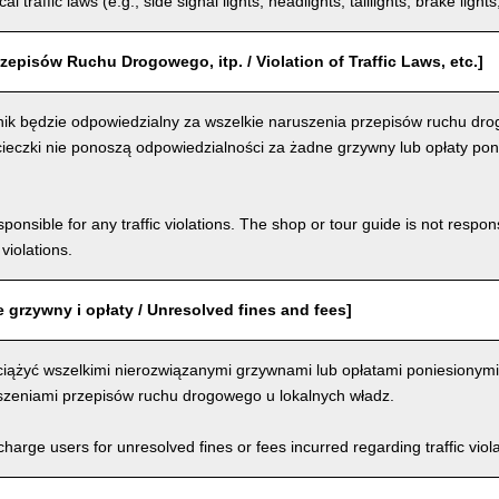
al traffic laws (e.g., side signal lights, headlights, taillights, brake light
zepisów Ruchu Drogowego, itp. / Violation of Traffic Laws, etc.]
ik będzie odpowiedzialny za wszelkie naruszenia przepisów ruchu dro
ieczki nie ponoszą odpowiedzialności za żadne grzywny lub opłaty pon
ponsible for any traffic violations. The shop or tour guide is not respons
violations.
 grzywny i opłaty / Unresolved fines and fees]
iążyć wszelkimi nierozwiązanymi grzywnami lub opłatami poniesionymi
szeniami przepisów ruchu drogowego u lokalnych władz.
arge users for unresolved fines or fees incurred regarding traffic violat