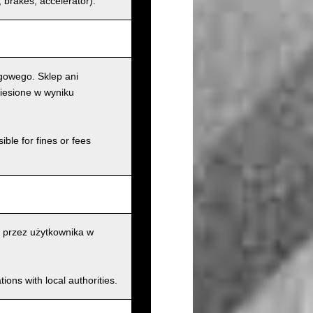
s, brakes, accelerator).
gowego. Sklep ani
iesione w wyniku
ible for fines or fees
 przez użytkownika w
ions with local authorities.