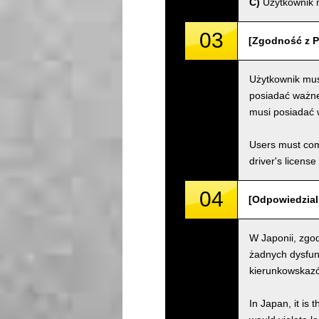
C)
Użytkownik m
03
[Zgodność z P
Użytkownik mus
posiadać ważne 
musi posiadać 
Users must comp
driver's license
04
[Odpowiedzialn
W Japonii, zgod
żadnych dysfun
kierunkowskazów
In Japan, it is 