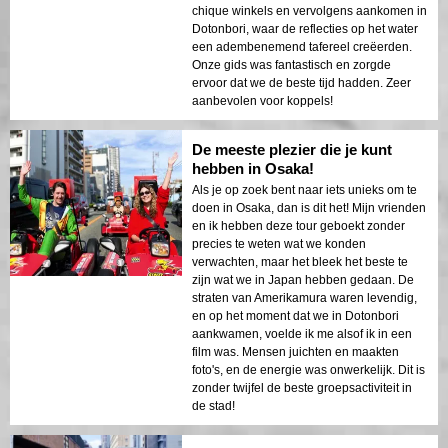
chique winkels en vervolgens aankomen in
Dotonbori, waar de reflecties op het water
een adembenemend tafereel creëerden.
Onze gids was fantastisch en zorgde
ervoor dat we de beste tijd hadden. Zeer
aanbevolen voor koppels!
De meeste plezier die je kunt
hebben in Osaka!
Als je op zoek bent naar iets unieks om te
doen in Osaka, dan is dit het! Mijn vrienden
en ik hebben deze tour geboekt zonder
precies te weten wat we konden
verwachten, maar het bleek het beste te
zijn wat we in Japan hebben gedaan. De
straten van Amerikamura waren levendig,
en op het moment dat we in Dotonbori
aankwamen, voelde ik me alsof ik in een
film was. Mensen juichten en maakten
foto's, en de energie was onwerkelijk. Dit is
zonder twijfel de beste groepsactiviteit in
de stad!