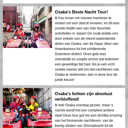
Osaka's Beste Nacht Tour!
Ik hou ervan om nieuwe manieren te
vinden om een stad te ervaren, en dit was
zonder twijfel een van mijn favoriete
activiteiten in Japan! De route leidde ons
door enkele van de meest opwindende
delen van Osaka, van de hippe sfeer van
Amerikamura tot het schitterende
Dotonbori-district. Onze gids was
vriendelijk en zorgde ervoor dat iedereen
een geweldige tijd had. Als je een echt
unieke manier wilt om het nachtleven van
Osaka te verkennen, dan is deze tour de
juiste keuze!
Osaka's lichten zijn absoluut
verbluffend!
Ik heb Osaka overdag gezien, maar 's
nachts wordt het een compleet andere
stad! Deze tour gaf me een dichtbij ervaring
van het bruisende nachtleven, van de
trendy straten van Shinsaibashi tot de