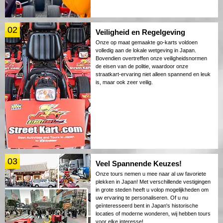
02
Veiligheid en Regelgeving
Onze op maat gemaakte go-karts voldoen
volledig aan de lokale wetgeving in Japan.
Bovendien overtreffen onze veiligheidsnormen
de eisen van de politie, waardoor onze
straatkart-ervaring niet alleen spannend en leuk
is, maar ook zeer veilig.
03
Veel Spannende Keuzes!
Onze tours nemen u mee naar al uw favoriete
plekken in Japan! Met verschillende vestigingen
in grote steden heeft u volop mogelijkheden om
uw ervaring te personaliseren. Of u nu
geïnteresseerd bent in Japan's historische
locaties of moderne wonderen, wij hebben tours
voor elke interesse!