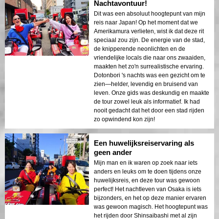
Nachtavontuur!
Dit was een absoluut hoogtepunt van mijn
reis naar Japan! Op het moment dat we
Amerikamura verlieten, wist ik dat deze rit
speciaal zou zijn. De energie van de stad,
de knipperende neonlichten en de
vriendelijke locals die naar ons zwaaiden,
maakten het zo'n surrealistische ervaring.
Dotonbori 's nachts was een gezicht om te
zien—helder, levendig en bruisend van
leven. Onze gids was deskundig en maakte
de tour zowel leuk als informatief. Ik had
nooit gedacht dat het door een stad rijden
zo opwindend kon zijn!
Een huwelijksreiservaring als
geen ander
Mijn man en ik waren op zoek naar iets
anders en leuks om te doen tijdens onze
huwelijksreis, en deze tour was gewoon
perfect! Het nachtleven van Osaka is iets
bijzonders, en het op deze manier ervaren
was gewoon magisch. Het hoogtepunt was
het rijden door Shinsaibashi met al zijn