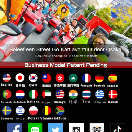
Bedrijf
Reserveren
Vestiging Wijzigen
Tokio Shinagawa
Tokio Akihabara#1
Tokio Akihabara#2
Tokio Shibuya
Tokio Shibuya Annex
Tokio Baai
Beleef een Street Go-Kart avontuur door Osaka!
Tokio Asakusa
Osaka
Een unieke ervaring die je nooit meer loslaat!
Okinawa