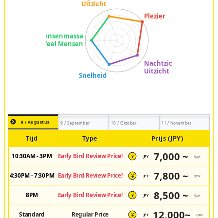
8 / Augustus
9 / September
10 / Oktober
11 / November
Tijd
Type
Prijs (JPY)
7,000 ~
10:30AM - 3PM
Early Bird Review Price!
JPY
/pax
¥
7,800 ~
4:30PM - 7:30PM
Early Bird Review Price!
JPY
/pax
¥
8,500 ~
8PM
Early Bird Review Price!
JPY
/pax
¥
12,000~
Standard
Regular Price
JPY
/pax
¥