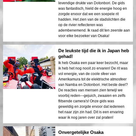
levendige drukte van Dotonbori. De gids
was fantastisch, hield de energie hoog en
zorgde ervoor dat we een soepele rit
hadden. Het zien van de stadslichten die
op de rivier reflecteren was
adembenemend. Ik raad dit ten zeerste aan
voor elke bezoeker van Osaka!
De leukste tijd die ik in Japan heb
gehad!
Ik heb Osaka een paar keer bezocht, maar
ik heb het nog nooit zo ervaren! De rit was
vol energie, van de coole sfeer van
Amerikamura tot de elektrische atmosfeer
van Namba en Dotonbori. Het beste deel?
De reacties van mensen zien terwijl we
voorbij reden—gejuich, zwaaien en zelfs
flitsende camera's! Onze gids was
geweldig en zorgde ervoor dat iedereen
het naar zijn zin had. Dit is een ervaring
waar ik nog jaren over zal praten!
Onvergetelijke Osaka