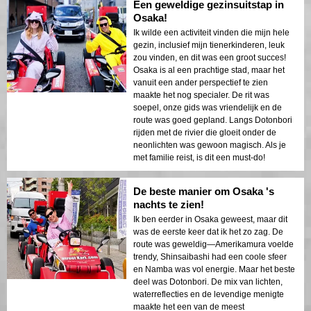
Een geweldige gezinsuitstap in
Osaka!
Ik wilde een activiteit vinden die mijn hele
gezin, inclusief mijn tienerkinderen, leuk
zou vinden, en dit was een groot succes!
Osaka is al een prachtige stad, maar het
vanuit een ander perspectief te zien
maakte het nog specialer. De rit was
soepel, onze gids was vriendelijk en de
route was goed gepland. Langs Dotonbori
rijden met de rivier die gloeit onder de
neonlichten was gewoon magisch. Als je
met familie reist, is dit een must-do!
De beste manier om Osaka 's
nachts te zien!
Ik ben eerder in Osaka geweest, maar dit
was de eerste keer dat ik het zo zag. De
route was geweldig—Amerikamura voelde
trendy, Shinsaibashi had een coole sfeer
en Namba was vol energie. Maar het beste
deel was Dotonbori. De mix van lichten,
waterreflecties en de levendige menigte
maakte het een van de meest