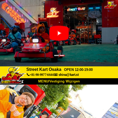
Street Kart Osaka
OPEN 12:00-19:00
📞+81-90-9977-6644
📧
shina@kart.st
MENU/Vestiging Wijzigen
TOP
Over Ons
Specificaties
Prijs
Bereikbaarheid
Reviews
Veelgestelde Vragen