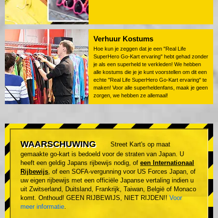
Verhuur Kostums
Hoe kun je zeggen dat je een "Real Life
SuperHero Go-Kart ervaring" hebt gehad zonder
je als een superheld te verkleden! We hebben
alle kostums die je je kunt voorstellen om dit een
echte "Real Life SuperHero Go-Kart ervaring" te
maken! Voor alle superheldenfans, maak je geen
zorgen, we hebben ze allemaal!
WAARSCHUWING
Street Kart's op maat
gemaakte go-kart is bedoeld voor de straten van Japan. U
heeft een geldig Japans rijbewijs nodig, of
een Internationaal
Rijbewijs
, of een SOFA-vergunning voor US Forces Japan, of
uw eigen rijbewijs met een officiële Japanse vertaling indien u
uit Zwitserland, Duitsland, Frankrijk, Taiwan, België of Monaco
komt. Onthoud! GEEN RIJBEWIJS, NIET RIJDEN!!
Voor
meer informatie
.