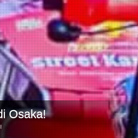
di Osaka!
!