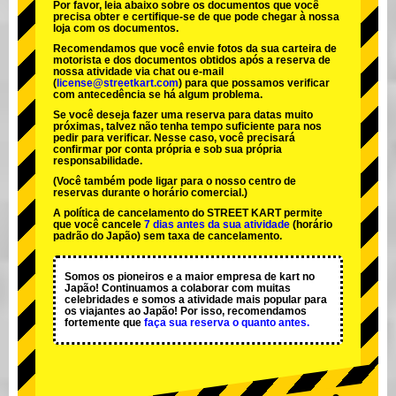
Por favor, leia abaixo sobre os documentos que você
precisa obter e certifique-se de que pode chegar à nossa
loja com os documentos.
Recomendamos que você envie fotos da sua carteira de
motorista e dos documentos obtidos após a reserva de
nossa atividade via chat ou e-mail
(
license@streetkart.com
) para que possamos verificar
com antecedência se há algum problema.
Se você deseja fazer uma reserva para datas muito
próximas, talvez não tenha tempo suficiente para nos
pedir para verificar. Nesse caso, você precisará
confirmar por conta própria e sob sua própria
responsabilidade.
(Você também pode ligar para o nosso centro de
reservas durante o horário comercial.)
A política de cancelamento do STREET KART permite
que você cancele
7 dias antes da sua atividade
(horário
padrão do Japão) sem taxa de cancelamento.
Somos os
pioneiros
e a
maior empresa de kart
no
Japão! Continuamos a colaborar com
muitas
celebridades
e somos a
atividade mais popular
para
os viajantes ao Japão! Por isso, recomendamos
fortemente que
faça sua reserva o quanto antes.