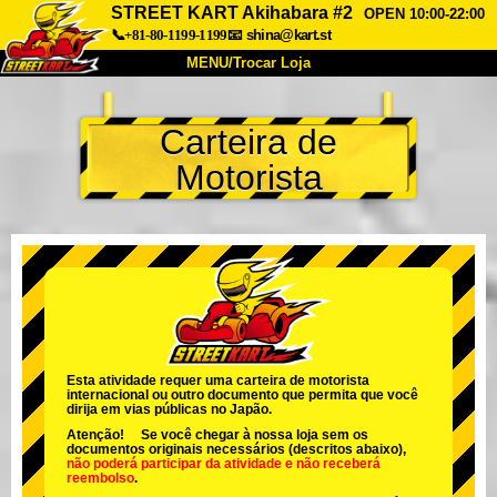
STREET KART Akihabara #2
OPEN 10:00-22:00
📞+81-80-1199-1199
📧
shina@kart.st
MENU/Trocar Loja
INÍCIO
Carteira de
Sobre
Especificações
Preços
Motorista
Acesso
Opiniões
FAQ
Empresa
Reserva
Trocar Loja
Tokyo Shinagawa
Tokyo Akihabara#1
Tokyo Akihabara#2
Tokyo Shibuya
Tokyo Shibuya Annex
Tokyo Bay
Esta atividade requer uma carteira de motorista
internacional ou outro documento que permita que você
Tokyo Asakusa
Osaka
dirija em vias públicas no Japão.
Atenção! Se você chegar à nossa loja sem os
Okinawa
documentos originais necessários (descritos abaixo),
não poderá participar da atividade
e
não receberá
reembolso
.