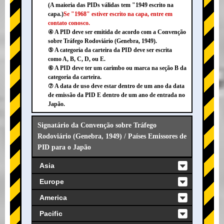
(A maioria das PIDs válidas tem "1949 escrito na
capa.)
Se "1968" estiver escrito na capa, entre em
contato conosco.
④ A PID deve ser emitida de acordo com a Convenção
sobre Tráfego Rodoviário (Genebra, 1949).
⑤ A categoria da carteira da PID deve ser escrita
como A, B, C, D, ou E.
⑥ A PID deve ter um carimbo ou marca na seção B da
categoria da carteira.
⑦ A data de uso deve estar dentro de um ano da data
de emissão da PID E dentro de um ano de entrada no
Japão.
Signatário da Convenção sobre Tráfego
Rodoviário (Genebra, 1949) / Países Emissores de
PID para o Japão
Asia
Europe
America
Pacific