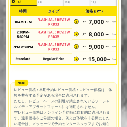
8月
9月
10月
11月
時間
タイプ
価格 (JPY)
FLASH SALE REVIEW
7,000 ~
10AM-1PM
JPY
/pax
¥
PRICE!
2:30PM-
FLASH SALE REVIEW
8,000 ~
JPY
/pax
¥
5:30PM
PRICE!
FLASH SALE REVIEW
9,000 ~
7PM-8:30PM
JPY
/pax
¥
PRICE!
15,000~
Standard
Regular Price
JPY
/pax
¥
レビュー価格 / 早期予約レビュー価格 / レビュー価格は、体
験を共有する予定がある場合に適用されます。
ただし、レビューベースの割引が禁止されているソーシャ
ルメディアプラットフォームには適用されません。
**レビュー価格はオンライン予約時に自動的に適用されま
す。通常価格をご希望の場合、例えば体験を非公開にした
い場合は、メッセージで予約センタースタッフまでお知ら