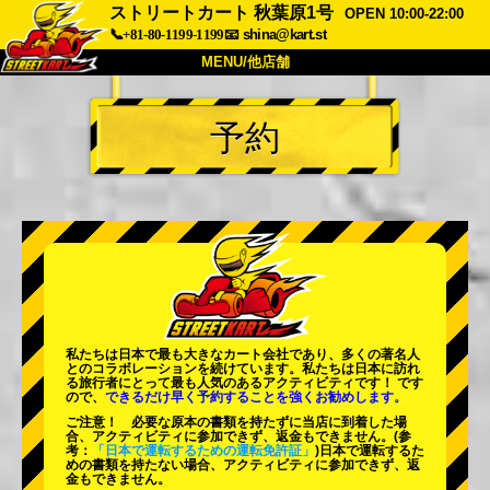
ストリートカート 秋葉原1号
OPEN 10:00-22:00
📞+81-80-1199-1199
📧
shina@kart.st
MENU/他店舗
トップ
予約
概要
車両
価格
アクセス
評価
FAQ
会社
予約
他店舗
東京 品川
東京 秋葉原 #1
東京 秋葉原 #2
東京 渋谷
私たちは日本で最も大きなカート会社であり、
多くの著名人
東京 渋谷アネックス
東京ベイ
とのコラボレーションを続けています。私たちは日本に訪れ
る旅行者にとって
最も人気のあるアクティビティ
です！ です
ので、
できるだけ早く予約することを強くお勧めします。
東京 浅草
大阪
ご注意！ 必要な原本の書類を持たずに当店に到着した場
合、アクティビティに参加できず、返金もできません。
(参
沖縄
考：
「日本で運転するための運転免許証」
)日本で運転するた
めの書類を持たない場合、アクティビティに参加できず、返
金もできません。