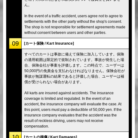
ん。
In the event of a traffic accident, users agree not to agree to
settlements with the other party without the shop's consent.
The shop is not responsible for settlement agreements made
without consent between users and other parties.
09
[カート保険 / Kart Insurance]
すべてのカートは事故に備えて保険に加入しています。保険
の適用範囲は限定的で規制されています。事故が発生した場
合、保険会社が事案を評価します。この時点で、ユーザーは
50,000円の免責金を支払わなければなりません。保険会社が
事故が無謀運転の結果であると評価した場合、ユーザーは補
償が受けられない場合があります。
All karts are insured against accidents. The insurance
coverage is limited and regulated. In the event of an
accident, the insurance company will evaluate the case. At
this point, users must pay a deductible of 50,000 yen. If the
insurance company evaluates that the accident was the
result of reckless driving, users may not receive
compensation.
10
[カートの損傷 / Kart Damages]