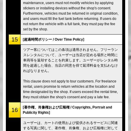
maintenance, users must not modify vehicles by applying
stickers or installing devices without the shop's consent.
Furthermore, vehicles must be returned in original condition,
and users must fill the fuel tank before returning. If users do
not return the vehicle with a full tank, they must pay the fee
set by the shop.
15
[超過時間ポリシー / Over Time Policy]
ツアー客についてはこの条項は適用されません。フリーラン
スレンタルについて、ユーザーは当店が定める場所と時間に
車両等を返却することを約束します。ユーザーがレンタル時
間を超過した場合、当店の同意を得て延滞料金を支払わなけ
ればなりません。
This clause does not apply to tour customers. For freelance
rental, users promise to return vehicles at the location and
time designated by the shop. If users exceed the rental time,
they must obtain the shop's consent and pay a late fee.
[著作権、肖像権および広報権 / Copyrights, Portrait and
16
Publicity Rights]
ユーザーは、カートの使用および提供されるサービスに関連
する写真に関して、著作権、肖像権、および広報権に対して