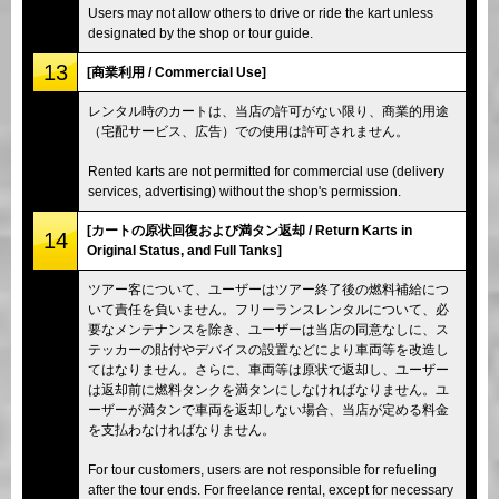
Users may not allow others to drive or ride the kart unless
designated by the shop or tour guide.
13
[商業利用 / Commercial Use]
レンタル時のカートは、当店の許可がない限り、商業的用途
（宅配サービス、広告）での使用は許可されません。
Rented karts are not permitted for commercial use (delivery
services, advertising) without the shop's permission.
[カートの原状回復および満タン返却 / Return Karts in
14
Original Status, and Full Tanks]
ツアー客について、ユーザーはツアー終了後の燃料補給につ
いて責任を負いません。フリーランスレンタルについて、必
要なメンテナンスを除き、ユーザーは当店の同意なしに、ス
テッカーの貼付やデバイスの設置などにより車両等を改造し
てはなりません。さらに、車両等は原状で返却し、ユーザー
は返却前に燃料タンクを満タンにしなければなりません。ユ
ーザーが満タンで車両を返却しない場合、当店が定める料金
を支払わなければなりません。
For tour customers, users are not responsible for refueling
after the tour ends. For freelance rental, except for necessary