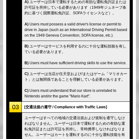
A)
ユーザーは日本で運転するための有効な運転免許証または
許可証を所持している必要があります（1949年ジュネーブ条
約に基づく国際運転免許証、SOFAライセンスなど）。
A)
Users must possess a valid driver's license or permit to
drive in Japan (such as an International Driving Permit based
on the 1949 Geneva Convention, SOFA license, etc.).
B)
ユーザーはサービスを利用するのに十分な運転技能を有し
ている必要があります。
B)
Users must have sufficient driving skills to use the service.
C)
ユーザーは当店が任天堂および/またはゲーム「マリオカー
ト」とは無関係であることを理解している必要があります。
C)
Users must understand that our store is unrelated to
Nintendo and/or the game "Mario Kart".
03
[交通法規の遵守 / Compliance with Traffic Laws]
ユーザーはすべての地域の交通法規および規制を遵守しなけ
ればなりません。ユーザーは日本で運転するための有効な運
転免許証または許可証を所持し、常時携帯しなければなりま
せん。ユーザーはカートを運転するのに十分な運転技能を有