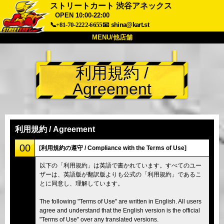
ストリートカート 渋谷アネックス
OPEN 10:00-22:00
📞+81-70-2222-6655
📧
shina@kart.st
MENU/他店舗
トップ
利用規約 /
概要
車両
価格
Agreement
アクセス
評価
FAQ
会社
予約
他店舗
利用規約 / Agreement
東京 品川
東京 秋葉原 #1
00
[利用規約の遵守 / Compliance with the Terms of Use]
東京 秋葉原 #2
東京 渋谷
以下の「利用規約」は英語で書かれています。すべてのユー
東京 渋谷アネックス
東京ベイ
ザーは、英語版が翻訳版よりも公式の「利用規約」であるこ
とに同意し、理解しています。
東京 浅草
大阪
沖縄
The following "Terms of Use" are written in English. All users
agree and understand that the English version is the official
"Terms of Use" over any translated versions.