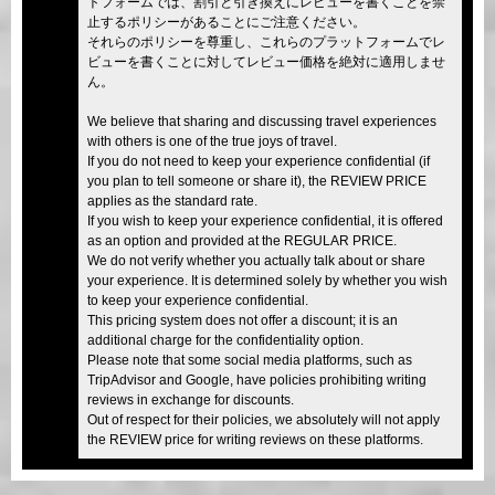
トフォームでは、割引と引き換えにレビューを書くことを禁
止するポリシーがあることにご注意ください。
それらのポリシーを尊重し、これらのプラットフォームでレ
ビューを書くことに対してレビュー価格を絶対に適用しませ
ん。
We believe that sharing and discussing travel experiences
with others is one of the true joys of travel.
If you do not need to keep your experience confidential (if
you plan to tell someone or share it), the REVIEW PRICE
applies as the standard rate.
If you wish to keep your experience confidential, it is offered
as an option and provided at the REGULAR PRICE.
We do not verify whether you actually talk about or share
your experience. It is determined solely by whether you wish
to keep your experience confidential.
This pricing system does not offer a discount; it is an
additional charge for the confidentiality option.
Please note that some social media platforms, such as
TripAdvisor and Google, have policies prohibiting writing
reviews in exchange for discounts.
Out of respect for their policies, we absolutely will not apply
the REVIEW price for writing reviews on these platforms.