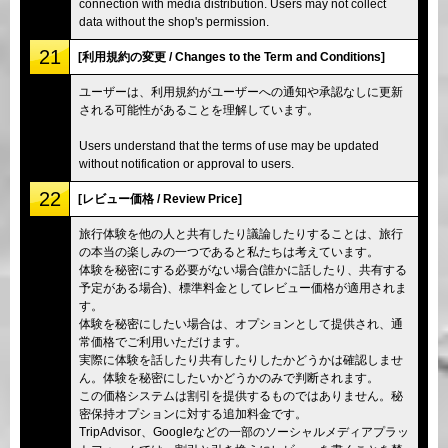
connection with media distribution. Users may not collect
data without the shop's permission.
21
[利用規約の変更 / Changes to the Term and Conditions]
ユーザーは、利用規約がユーザーへの通知や承認なしに更新
される可能性があることを理解しています。
Users understand that the terms of use may be updated
without notification or approval to users.
22
[レビュー価格 / Review Price]
旅行体験を他の人と共有したり議論したりすることは、旅行
の本当の楽しみの一つであると私たちは考えています。
体験を秘密にする必要がない場合(誰かに話したり、共有する
予定がある場合)、標準料金としてレビュー価格が適用されま
す。
体験を秘密にしたい場合は、オプションとして提供され、通
常価格でご利用いただけます。
実際に体験を話したり共有したりしたかどうかは確認しませ
ん。体験を秘密にしたいかどうかのみで判断されます。
この価格システムは割引を提供するものではありません。秘
密保持オプションに対する追加料金です。
TripAdvisor、Googleなどの一部のソーシャルメディアプラッ