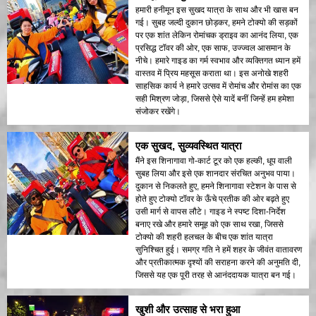
हमारी हनीमून इस सुखद यात्रा के साथ और भी खास बन
गई। सुबह जल्दी दुकान छोड़कर, हमने टोक्यो की सड़कों
पर एक शांत लेकिन रोमांचक ड्राइव का आनंद लिया, एक
प्रसिद्ध टॉवर की ओर, एक साफ, उज्ज्वल आसमान के
नीचे। हमारे गाइड का गर्म स्वभाव और व्यक्तिगत ध्यान हमें
वास्तव में प्रिय महसूस कराता था। इस अनोखे शहरी
साहसिक कार्य ने हमारे उत्सव में रोमांच और रोमांस का एक
सही मिश्रण जोड़ा, जिससे ऐसे यादें बनीं जिन्हें हम हमेशा
संजोकर रखेंगे।
एक सुखद, सुव्यवस्थित यात्रा
मैंने इस शिनागावा गो-कार्ट टूर को एक हल्की, धूप वाली
सुबह लिया और इसे एक शानदार संरचित अनुभव पाया।
दुकान से निकलते हुए, हमने शिनागावा स्टेशन के पास से
होते हुए टोक्यो टॉवर के ऊँचे प्रतीक की ओर बढ़ते हुए
उसी मार्ग से वापस लौटे। गाइड ने स्पष्ट दिशा-निर्देश
बनाए रखे और हमारे समूह को एक साथ रखा, जिससे
टोक्यो की शहरी हलचल के बीच एक शांत यात्रा
सुनिश्चित हुई। समग्र गति ने हमें शहर के जीवंत वातावरण
और प्रतीकात्मक दृश्यों की सराहना करने की अनुमति दी,
जिससे यह एक पूरी तरह से आनंददायक यात्रा बन गई।
खुशी और उत्साह से भरा हुआ