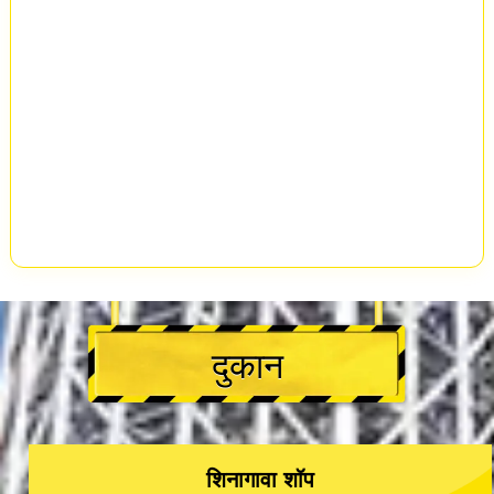
दुकान
शिनागावा शॉप