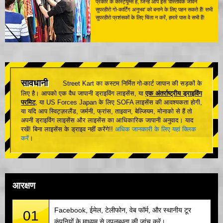
प्रकार के कॉस्ट्यूम्स हैं, जिन्हें आप इस 'वास्तविक जीवन
सुपरहीरो गो-कार्टिंग अनुभव' को बनाने के लिए पहन सकते हैं! सभी
सुपरहीरो प्रशंसकों के लिए चिंता न करें, हमारे पास वे सभी हैं!
सावधानी
Street Kart का कस्टम निर्मित गो-कार्ट जापान की सड़कों के
लिए है। आपको एक वैध जापानी ड्राइविंग लाइसेंस, या
एक अंतर्राष्ट्रीय ड्राइविंग
परमिट
, या US Forces Japan के लिए SOFA लाइसेंस की आवश्यकता होगी,
या यदि आप स्विट्ज़रलैंड, जर्मनी, फ्रांस, ताइवान, बेल्जियम, मोनाको से हैं तो
अपनी ड्राइविंग लाइसेंस और लाइसेंस का आधिकारिक जापानी अनुवाद। याद
रखें! बिना लाइसेंस के ड्राइव नहीं करेंगे!!
अधिक जानकारी के लिए यहां क्लिक
करें
।
आरक्षण
Facebook, ईमेल, टेलीफोन, वेब फॉर्म, और स्थानीय टूर
01
कंपनियों के माध्यम से उपलब्धता की जांच करें।