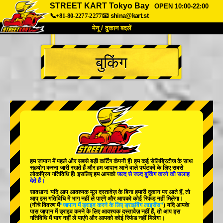
STREET KART Tokyo Bay
OPEN 10:00-22:00
📞+81-80-2277-2277
📧
shina@kart.st
मेनू / दुकान बदलें
TOP
बुकिंग
हमारे बारे में
विशेषताएँ
कीमत
पहुंच
वॉयस
FAQ
कंपनी
बुकिंग
शाखा बदलें
टोक्यो शिनागावा #1
टोक्यो अकीहबारा#1
टोक्यो अकीहबारा#2
टोक्यो शिबुया
हम जापान में
पहले
और
सबसे बड़ी कर्टिंग कंपनी
हैं! हम
कई सेलिब्रिटीज
के साथ
टोक्यो शिबुया एनेक्स
टोक्यो बे
सहयोग करना जारी रखते हैं और हम जापान आने वाले पर्यटकों के लिए
सबसे
लोकप्रिय गतिविधि
हैं! इसलिए हम आपको
जल्द से जल्द बुकिंग करने की सलाह
देते हैं।
टोक्यो असाकुसा
ओसाका
सावधान! यदि आप आवश्यक मूल दस्तावेज़ के बिना हमारी दुकान पर आते हैं, तो
आप इस गतिविधि में भाग नहीं ले पाएंगे और आपको कोई रिफंड नहीं मिलेगा।
ओकिनावा
(नीचे विवरण में
“जापान में ड्राइव करने के लिए ड्राइविंग लाइसेंस”
) यदि आपके
पास जापान में ड्राइव करने के लिए आवश्यक दस्तावेज़ नहीं हैं, तो आप इस
गतिविधि में भाग नहीं ले पाएंगे और आपको कोई रिफंड नहीं मिलेगा।