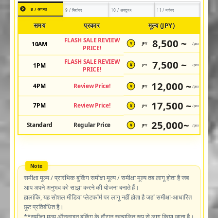
8 / अगस्त
9 / सितंबर
10 / अक्टूबर
11 / नवंबर
समय
प्रकार
मूल्य (JPY)
FLASH SALE REVIEW
8,500 ~
10AM
JPY
/pax
¥
PRICE!
FLASH SALE REVIEW
7,500 ~
1PM
JPY
/pax
¥
PRICE!
12,000 ~
4PM
Review Price!
JPY
/pax
¥
17,500 ~
7PM
Review Price!
JPY
/pax
¥
25,000~
Standard
Regular Price
JPY
/pax
¥
समीक्षा मूल्य / प्रारंभिक बुकिंग समीक्षा मूल्य / समीक्षा मूल्य तब लागू होता है जब
आप अपने अनुभव को साझा करने की योजना बनाते हैं।
हालांकि, यह सोशल मीडिया प्लेटफॉर्म पर लागू नहीं होता है जहां समीक्षा-आधारित
छूट प्रतिबंधित है।
**समीक्षा मूल्य ऑनलाइन बुकिंग के दौरान स्वचालित रूप से लागू किया जाता है।