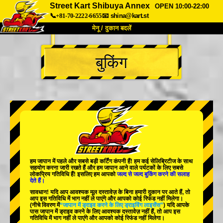
Street Kart Shibuya Annex
OPEN 10:00-22:00
📞+81-70-2222-6655
📧
shina@kart.st
मेनू / दुकान बदलें
TOP
बुकिंग
हमारे बारे में
विशेषताएँ
कीमत
पहुंच
वॉयस
FAQ
कंपनी
बुकिंग
शाखा बदलें
टोक्यो शिनागावा #1
टोक्यो अकीहबारा#1
टोक्यो अकीहबारा#2
टोक्यो शिबुया
हम जापान में
पहले
और
सबसे बड़ी कर्टिंग कंपनी
हैं! हम
कई सेलिब्रिटीज
के साथ
टोक्यो शिबुया एनेक्स
टोक्यो बे
सहयोग करना जारी रखते हैं और हम जापान आने वाले पर्यटकों के लिए
सबसे
लोकप्रिय गतिविधि
हैं! इसलिए हम आपको
जल्द से जल्द बुकिंग करने की सलाह
देते हैं।
टोक्यो असाकुसा
ओसाका
सावधान! यदि आप आवश्यक मूल दस्तावेज़ के बिना हमारी दुकान पर आते हैं, तो
आप इस गतिविधि में भाग नहीं ले पाएंगे और आपको कोई रिफंड नहीं मिलेगा।
ओकिनावा
(नीचे विवरण में
“जापान में ड्राइव करने के लिए ड्राइविंग लाइसेंस”
) यदि आपके
पास जापान में ड्राइव करने के लिए आवश्यक दस्तावेज़ नहीं हैं, तो आप इस
गतिविधि में भाग नहीं ले पाएंगे और आपको कोई रिफंड नहीं मिलेगा।