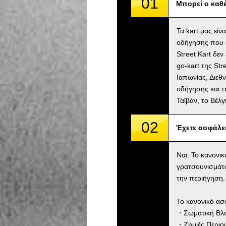
01
Μπορεί ο καθέ
Τα kart μας είν
οδήγησης που ε
Street Kart δε
go-kart της St
Ιαπωνίας, Διεθν
οδήγησης και τ
Ταϊβάν, το Βέλ
02
Έχετε ασφάλε
Ναι. Το κανονι
γρατσουνισμάτ
την περιήγηση.
Το κανονικό ασ
・Σωματική Βλάβ
・Ζημιές Περιου