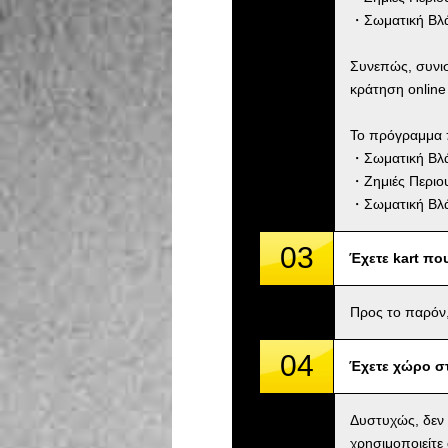
・Σωματική Βλά
Συνεπώς, συνι
κράτηση online
Το πρόγραμμα 
・Σωματική Βλάβ
・Ζημιές Περιου
・Σωματική Βλά
03
Έχετε kart πο
Προς το παρόν,
04
Έχετε χώρο σ
Δυστυχώς, δεν
χρησιμοποιείτε 