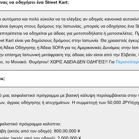
νας να οδηγήσει ένα Street Kart;
αι αυτόματα και πολύ εύκολα να τα ελέγξεις αν οδηγείς κανονικά αυτοκίν
ίναι έγκυρη στους δρόμους της Ιαπωνίας, μπορείς να οδηγήσεις ένα St
ν επιτρέπεται να οδηγείται με άδειες για μοτοποδήλατα ή μοτοσικλέτες
reet Kart είναι για δημόσιους δρόμους στην Ιαπωνία. Θα χρειαστείς έγκ
ή Άδεια Οδήγησης ή Άδεια SOFA για τις Αμερικανικές Δυνάμεις στην Ιαπ
ην επίσημη Ιαπωνική μετάφραση της άδειας εάν είσαι από την Ελβετία, τ
γιο, το Μονακό. Θυμήσου! ΧΩΡΙΣ ΑΔΕΙΑ ΔΕΝ ΟΔΗΓΕΙΣ!! Για
Περισσότερ
ια;
κό μας ασφαλιστικό πρόγραμμα με βασική κάλυψη περιλαμβάνεται στην τ
ων, άγριας οδήγησης ή ατυχημάτων. Η συμμετοχή των 50,000 JPY/όχη
φαλιστικό πρόγραμμα καλύπτει:
η (εκτός από τον οδηγό): 800,00,000 ¥
σίας (εκτός από τον οδηγό): 2,000,000 ¥