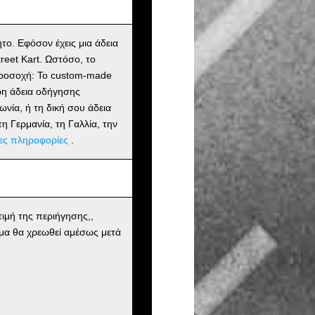
ητο. Εφόσον έχεις μια άδεια
reet Kart. Ωστόσο, το
. Προσοχή: Το custom-made
υρη άδεια οδήγησης
ωνία, ή τη δική σου άδεια
η Γερμανία, τη Γαλλία, την
ες πληροφορίες
.
ιμή της περιήγησης,,
μα θα χρεωθεί αμέσως μετά