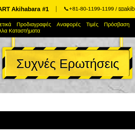
aki
RT Akihabara #1
📞+81-80-1199-1199
📧
ετικά
Προδιαγραφές
Αναφορές
Τιμές
Πρόσβαση
λλα Καταστήματα
Συχνές Ερωτήσεις