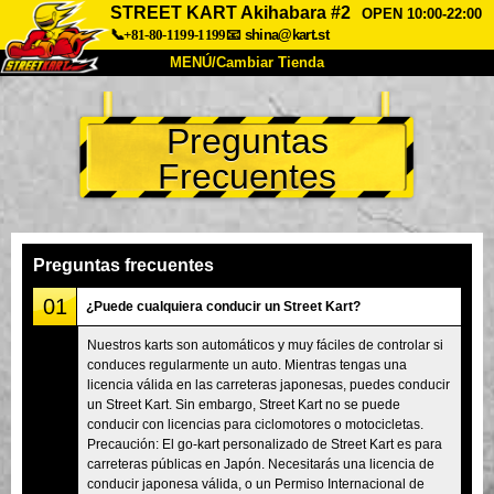
STREET KART Akihabara #2
OPEN 10:00-22:00
📞+81-80-1199-1199
📧
shina@kart.st
MENÚ/Cambiar Tienda
INICIO
Preguntas
Acerca de
Especificaciones
Precios
Frecuentes
Acceso
Testimonios
Preguntas Frecuentes
Empresa
Reservas
Cambiar Tienda
Preguntas frecuentes
Tokyo Shinagawa
Tokyo Akihabara#1
01
¿Puede cualquiera conducir un Street Kart?
Tokyo Akihabara#2
Tokyo Shibuya
Nuestros karts son automáticos y muy fáciles de controlar si
conduces regularmente un auto. Mientras tengas una
Tokyo Shibuya Annex
Tokyo Bay
licencia válida en las carreteras japonesas, puedes conducir
un Street Kart. Sin embargo, Street Kart no se puede
Tokyo Asakusa
Osaka
conducir con licencias para ciclomotores o motocicletas.
Okinawa
Precaución: El go-kart personalizado de Street Kart es para
carreteras públicas en Japón. Necesitarás una licencia de
conducir japonesa válida, o un Permiso Internacional de